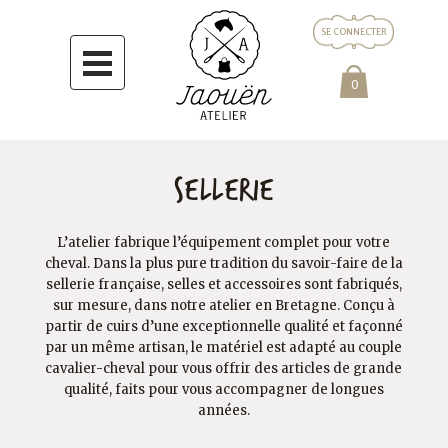
Passer
Passer
Passer
SE CONNECTER
à
au
au
la
contenu
pied
0
navigation
principal
de
principale
page
Sellerie
L’atelier fabrique l’équipement complet pour votre
cheval. Dans la plus pure tradition du savoir-faire de la
sellerie française, selles et accessoires sont fabriqués,
sur mesure, dans notre atelier en Bretagne. Conçu à
partir de cuirs d’une exceptionnelle qualité et façonné
par un même artisan, le matériel est adapté au couple
cavalier-cheval pour vous offrir des articles de grande
qualité, faits pour vous accompagner de longues
années.